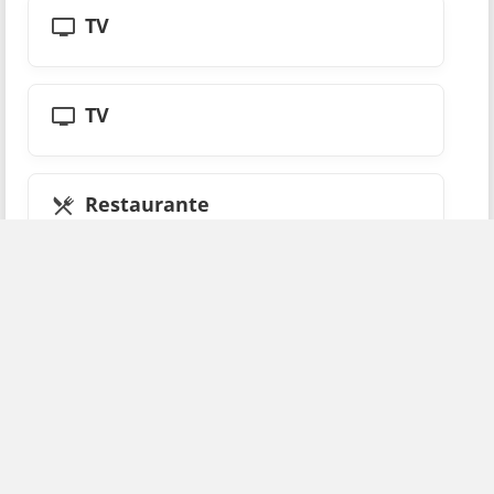
TV
TV
Restaurante
Lavandería
Salón para eventos
Sala de conferencia